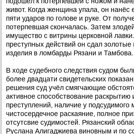
подошёл к потерпевшей с ножом и нанё
живот. Когда женщина упала, он нанёс 
пяти ударов по голове и руке. От полу
потерпевшая скончалась. Затем злоде
имущество с витрины церковной лавки
преступных действий он сдал золотые
изделия в ломбарды Рязани и Тамбова.
В ходе судебного следствия судом бы
более двадцати свидетельских показа
решения суд учёл смягчающие обстояте
активное способствование раскрытию 
преступлений, наличие у подсудимого 
чистосердечное раскаяние, полное при
отсутсвие судимостей. Рязанский обла
Руслана Алигаджиева виновным и по с