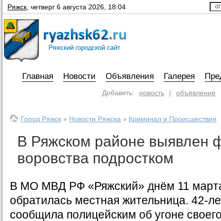
Ряжск
,
четверг 6 августа 2026, 18:04
Главная
Новости
Объявления
Галерея
Пре
Добавить:
новость
|
объявление
Город Ряжск
»
Новости Ряжска
»
Криминал и Происшествия
В Ряжском районе выявлен ф
воровства подростком
В МО МВД РФ «Ряжский» днём 11 марта
обратилась местная жительница. 42-л
сообщила полицейским об угоне своег