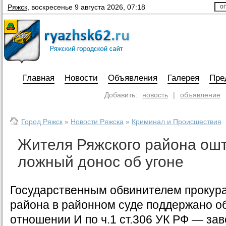
Ряжск
,
воскресенье 9 августа 2026, 07:18
Главная
Новости
Объявления
Галерея
Пре
Добавить:
новость
|
объявление
Город Ряжск
»
Новости Ряжска
»
Криминал и Происшествия
Жителя Ряжского района ош
ложный донос об угоне
Государственным обвинителем прокур
района в районном суде поддержано о
отношении И по ч.1 ст.306 УК РФ — з